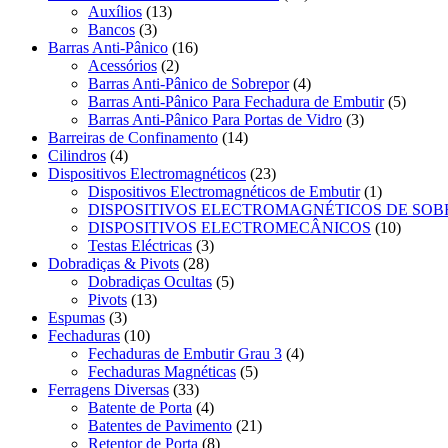
Auxílios
(13)
Bancos
(3)
Barras Anti-Pânico
(16)
Acessórios
(2)
Barras Anti-Pânico de Sobrepor
(4)
Barras Anti-Pânico Para Fechadura de Embutir
(5)
Barras Anti-Pânico Para Portas de Vidro
(3)
Barreiras de Confinamento
(14)
Cilindros
(4)
Dispositivos Electromagnéticos
(23)
Dispositivos Electromagnéticos de Embutir
(1)
DISPOSITIVOS ELECTROMAGNÉTICOS DE SO
DISPOSITIVOS ELECTROMECÂNICOS
(10)
Testas Eléctricas
(3)
Dobradiças & Pivots
(28)
Dobradiças Ocultas
(5)
Pivots
(13)
Espumas
(3)
Fechaduras
(10)
Fechaduras de Embutir Grau 3
(4)
Fechaduras Magnéticas
(5)
Ferragens Diversas
(33)
Batente de Porta
(4)
Batentes de Pavimento
(21)
Retentor de Porta
(8)