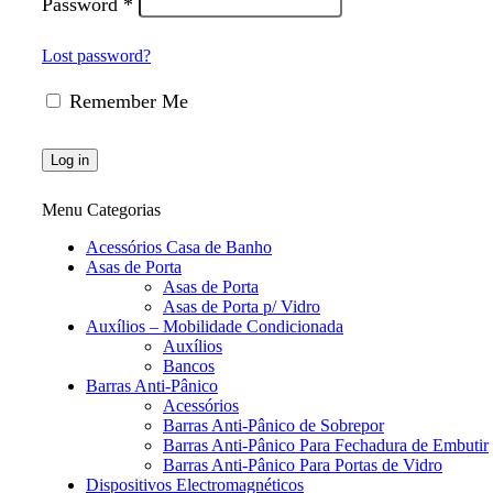
Password
*
Lost password?
Remember Me
Log in
Menu Categorias
Acessórios Casa de Banho
Asas de Porta
Asas de Porta
Asas de Porta p/ Vidro
Auxílios – Mobilidade Condicionada
Auxílios
Bancos
Barras Anti-Pânico
Acessórios
Barras Anti-Pânico de Sobrepor
Barras Anti-Pânico Para Fechadura de Embutir
Barras Anti-Pânico Para Portas de Vidro
Dispositivos Electromagnéticos