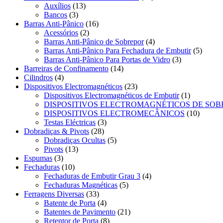
Auxílios
(13)
Bancos
(3)
Barras Anti-Pânico
(16)
Acessórios
(2)
Barras Anti-Pânico de Sobrepor
(4)
Barras Anti-Pânico Para Fechadura de Embutir
(5)
Barras Anti-Pânico Para Portas de Vidro
(3)
Barreiras de Confinamento
(14)
Cilindros
(4)
Dispositivos Electromagnéticos
(23)
Dispositivos Electromagnéticos de Embutir
(1)
DISPOSITIVOS ELECTROMAGNÉTICOS DE SO
DISPOSITIVOS ELECTROMECÂNICOS
(10)
Testas Eléctricas
(3)
Dobradiças & Pivots
(28)
Dobradiças Ocultas
(5)
Pivots
(13)
Espumas
(3)
Fechaduras
(10)
Fechaduras de Embutir Grau 3
(4)
Fechaduras Magnéticas
(5)
Ferragens Diversas
(33)
Batente de Porta
(4)
Batentes de Pavimento
(21)
Retentor de Porta
(8)