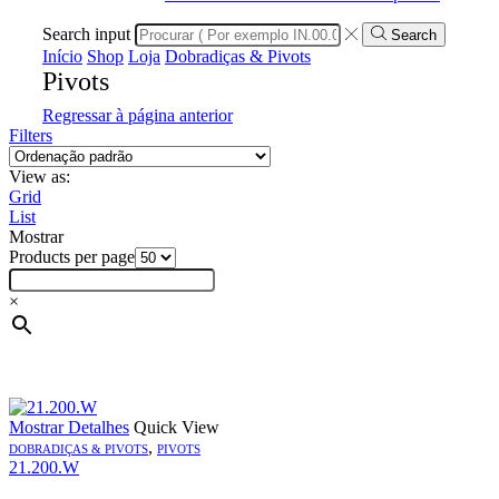
Search input
Search
Início
Shop
Loja
Dobradiças & Pivots
Pivots
Regressar à página anterior
Filters
View as:
Grid
List
Mostrar
Products per page
×
Mostrar Detalhes
Quick View
,
DOBRADIÇAS & PIVOTS
PIVOTS
21.200.W