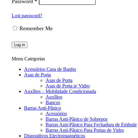
Password
*
Lost password?
Remember Me
Log in
Menu Categorias
Acessórios Casa de Banho
Asas de Porta
Asas de Porta
Asas de Porta p/ Vidro
Auxílios – Mobilidade Condicionada
Auxílios
Bancos
Barras Anti-Pânico
Acessórios
Barras Anti-Pânico de Sobrepor
Barras Anti-Pânico Para Fechadura de Embutir
Barras Anti-Pânico Para Portas de Vidro
Dispositivos Electromagnéticos