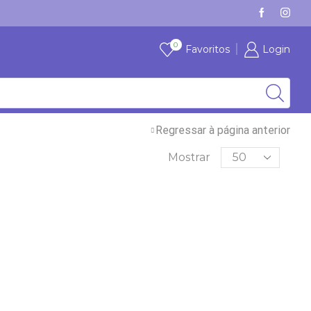
VÁRIAS MARCAS, COM STOCK
VER
0
Favoritos
Login
Regressar à página anterior
Mostrar