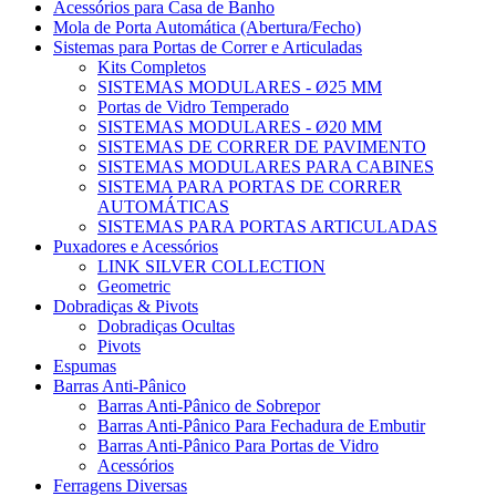
Acessórios para Casa de Banho
Mola de Porta Automática (Abertura/Fecho)
Sistemas para Portas de Correr e Articuladas
Kits Completos
SISTEMAS MODULARES - Ø25 MM
Portas de Vidro Temperado
SISTEMAS MODULARES - Ø20 MM
SISTEMAS DE CORRER DE PAVIMENTO
SISTEMAS MODULARES PARA CABINES
SISTEMA PARA PORTAS DE CORRER
AUTOMÁTICAS
SISTEMAS PARA PORTAS ARTICULADAS
Puxadores e Acessórios
LINK SILVER COLLECTION
Geometric
Dobradiças & Pivots
Dobradiças Ocultas
Pivots
Espumas
Barras Anti-Pânico
Barras Anti-Pânico de Sobrepor
Barras Anti-Pânico Para Fechadura de Embutir
Barras Anti-Pânico Para Portas de Vidro
Acessórios
Ferragens Diversas