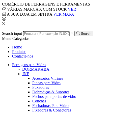
COMÉRCIO DE FERRAGENS E FERRAMENTAS
VÁRIAS MARCAS, COM STOCK
VER
A SUA LOJA EM SINTRA
VER MAPA
Search input
Search
Menu
Categorias
Home
Produtos
Contacte-nos
Ferragens para Vidro
DORMAKABA
JNF
Acessórios Vitrines
Pincas para Vidro
Puxadores
Dobradiças & Suportes
Fechos para portas de vidro
Conchas
Fechaduras Para Vidro
Fixadores & Conectores