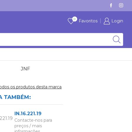
VÁRIAS MARCAS, COM STOCK
VER
0
Favoritos
Login
JNF
todos os produtos desta marca
A TAMBÉM:
IN.16.221.19
Contacte-nos para
preços / mais
informações