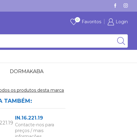
VÁRIAS MARCAS, COM STOCK
VER
0
Favoritos
Login
DORMAKABA
todos os produtos desta marca
A TAMBÉM:
IN.16.221.19
Contacte-nos para
preços / mais
informações