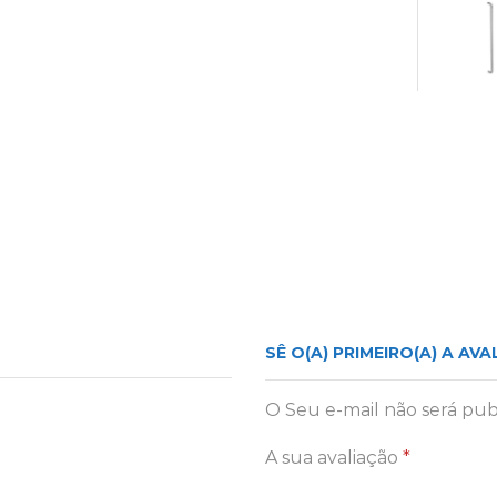
SÊ O(A) PRIMEIRO(A) A AVA
O Seu e-mail não será pub
A sua avaliação
*