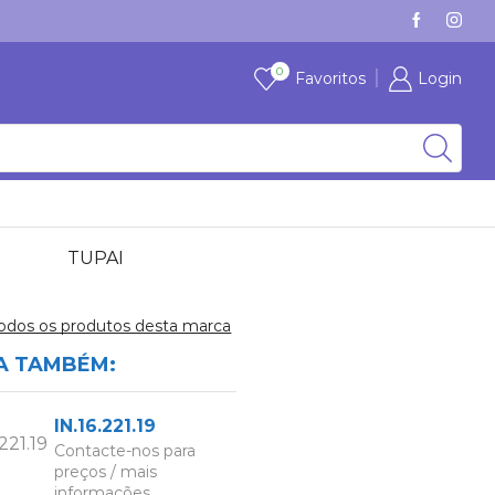
VÁRIAS MARCAS, COM STOCK
VER
0
Favoritos
Login
TUPAI
todos os produtos desta marca
A TAMBÉM:
IN.16.221.19
Contacte-nos para
preços / mais
informações