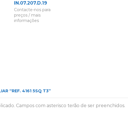
IN.07.207.D.19
Contacte-nos para
preços / mais
informações
LIAR “REF. 4161 5SQ T3”
licado. Campos com asterisco terão de ser preenchidos.