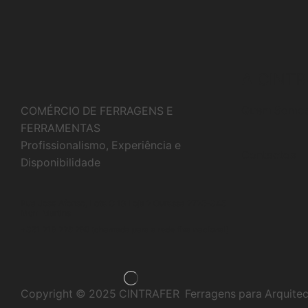
A CINT
Quem Somo
COMÉRCIO DE FERRAGENS E
FERRAMENTAS
Profissionalismo, Experiência e
Contactos
Disponibilidade
Rua Jose Afonso, Lote C 19 Loja 2 Ouressa 2725-345
Mem Martins
+351 219 228 290 (chamada para a rede fixa nacional)
Copyright © 2025 CINTRAFER
Ferragens para Arquitec