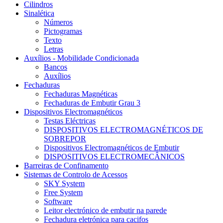
Cilindros
Sinalética
Números
Pictogramas
Texto
Letras
Auxílios - Mobilidade Condicionada
Bancos
Auxílios
Fechaduras
Fechaduras Magnéticas
Fechaduras de Embutir Grau 3
Dispositivos Electromagnéticos
Testas Eléctricas
DISPOSITIVOS ELECTROMAGNÉTICOS DE
SOBREPOR
Dispositivos Electromagnéticos de Embutir
DISPOSITIVOS ELECTROMECÂNICOS
Barreiras de Confinamento
Sistemas de Controlo de Acessos
SKY System
Free System
Software
Leitor electrónico de embutir na parede
Fechadura eletrónica para cacifos