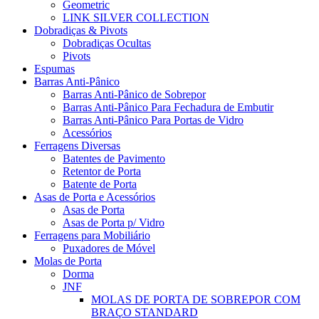
Geometric
LINK SILVER COLLECTION
Dobradiças & Pivots
Dobradiças Ocultas
Pivots
Espumas
Barras Anti-Pânico
Barras Anti-Pânico de Sobrepor
Barras Anti-Pânico Para Fechadura de Embutir
Barras Anti-Pânico Para Portas de Vidro
Acessórios
Ferragens Diversas
Batentes de Pavimento
Retentor de Porta
Batente de Porta
Asas de Porta e Acessórios
Asas de Porta
Asas de Porta p/ Vidro
Ferragens para Mobiliário
Puxadores de Móvel
Molas de Porta
Dorma
JNF
MOLAS DE PORTA DE SOBREPOR COM
BRAÇO STANDARD