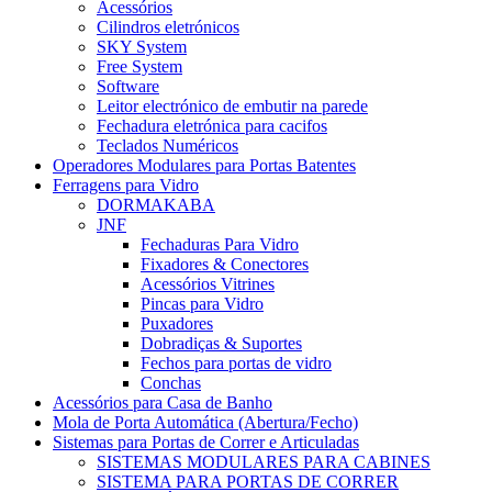
Acessórios
Cilindros eletrónicos
SKY System
Free System
Software
Leitor electrónico de embutir na parede
Fechadura eletrónica para cacifos
Teclados Numéricos
Operadores Modulares para Portas Batentes
Ferragens para Vidro
DORMAKABA
JNF
Fechaduras Para Vidro
Fixadores & Conectores
Acessórios Vitrines
Pincas para Vidro
Puxadores
Dobradiças & Suportes
Fechos para portas de vidro
Conchas
Acessórios para Casa de Banho
Mola de Porta Automática (Abertura/Fecho)
Sistemas para Portas de Correr e Articuladas
SISTEMAS MODULARES PARA CABINES
SISTEMA PARA PORTAS DE CORRER