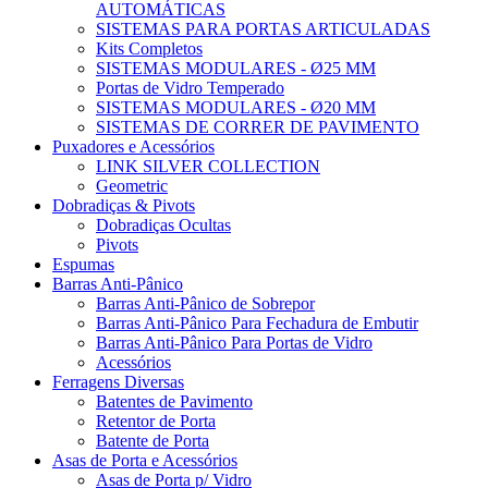
AUTOMÁTICAS
SISTEMAS PARA PORTAS ARTICULADAS
Kits Completos
SISTEMAS MODULARES - Ø25 MM
Portas de Vidro Temperado
SISTEMAS MODULARES - Ø20 MM
SISTEMAS DE CORRER DE PAVIMENTO
Puxadores e Acessórios
LINK SILVER COLLECTION
Geometric
Dobradiças & Pivots
Dobradiças Ocultas
Pivots
Espumas
Barras Anti-Pânico
Barras Anti-Pânico de Sobrepor
Barras Anti-Pânico Para Fechadura de Embutir
Barras Anti-Pânico Para Portas de Vidro
Acessórios
Ferragens Diversas
Batentes de Pavimento
Retentor de Porta
Batente de Porta
Asas de Porta e Acessórios
Asas de Porta p/ Vidro