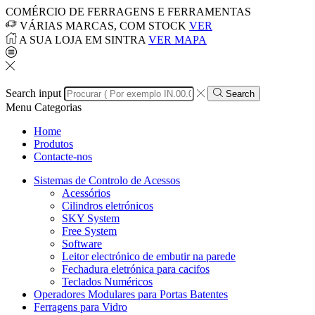
COMÉRCIO DE FERRAGENS E FERRAMENTAS
VÁRIAS MARCAS, COM STOCK
VER
A SUA LOJA EM SINTRA
VER MAPA
Search input
Search
Menu
Categorias
Home
Produtos
Contacte-nos
Sistemas de Controlo de Acessos
Acessórios
Cilindros eletrónicos
SKY System
Free System
Software
Leitor electrónico de embutir na parede
Fechadura eletrónica para cacifos
Teclados Numéricos
Operadores Modulares para Portas Batentes
Ferragens para Vidro