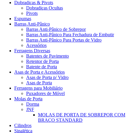
Dobradiças & Pivots
Dobradiças Ocultas
Pivots
Espumas
Barras Anti-Pânico
Barras Anti-Pânico de Sobrepor
Barras Anti-Pânico Para Fechadura de Embutir
Barras Anti-Pânico Para Portas de Vidro
Acessórios
Ferragens Diversas
Batentes de Pavimento
Retentor de Porta
Batente de Porta
Asas de Porta e Acessórios
Asas de Porta p/ Vidro
Asas de Porta
Ferragens para Mobiliário
Puxadores de Móvel
Molas de Porta
Dorma
JNF
MOLAS DE PORTA DE SOBREPOR COM
BRAÇO STANDARD
Cilindros
Sinalética