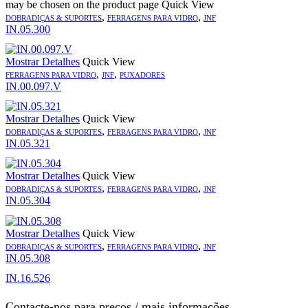
may be chosen on the product page
Quick View
,
,
DOBRADIÇAS & SUPORTES
FERRAGENS PARA VIDRO
JNF
IN.05.300
Mostrar Detalhes
Quick View
,
,
FERRAGENS PARA VIDRO
JNF
PUXADORES
IN.00.097.V
Mostrar Detalhes
Quick View
,
,
DOBRADIÇAS & SUPORTES
FERRAGENS PARA VIDRO
JNF
IN.05.321
Mostrar Detalhes
Quick View
,
,
DOBRADIÇAS & SUPORTES
FERRAGENS PARA VIDRO
JNF
IN.05.304
Mostrar Detalhes
Quick View
,
,
DOBRADIÇAS & SUPORTES
FERRAGENS PARA VIDRO
JNF
IN.05.308
IN.16.526
Contacte-nos para preços / mais informações