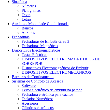
Sinalética
Números
Pictogramas
Texto
Letras
Auxílios - Mobilidade Condicionada
Bancos
Auxílios
Fechaduras
Fechaduras de Embutir Grau 3
Fechaduras Magnéticas
Dispositivos Electromagnéticos
Testas Eléctricas
DISPOSITIVOS ELECTROMAGNÉTICOS DE
SOBREPOR
Dispositivos Electromagnéticos de Embutir
DISPOSITIVOS ELECTROMECÂNICOS
Barreiras de Confinamento
Sistemas de Controlo de Acessos
Software
Leitor electrónico de embutir na parede
Fechadura eletrónica para cacifos
Teclados Numéricos
Acessórios
Cilindros eletrónicos