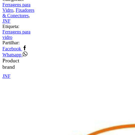
Ferragens para
Vidro
,
Fixadores
& Conectores
,
JNF
Etiqueta:
Ferragens para
vidro
Partilhar:
Facebook
Whatsapp
Product
brand
JNF