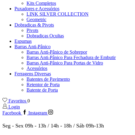
Kits Completos
Puxadores e Acessórios
LINK SILVER COLLECTION
Geometric
Dobradiças & Pivots
Pivots
Dobradiças Ocultas
Espumas
Barras Anti-Pânico
Barras Anti-Pânico de Sobrepor
Barras Anti-Pânico Para Fechadura de Embutir
Barras Anti-Pânico Para Portas de Vidro
Acessórios
Ferragens Diversas
Batentes de Pavimento
Retentor de Porta
Batente de Porta
Favoritos
0
Login
Facebook
Instagram
Seg - Sex 09h - 13h / 14h - 18h / Sáb 09h-13h